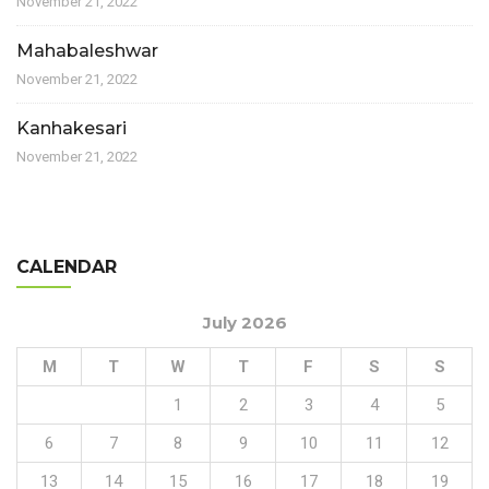
November 21, 2022
Mahabaleshwar
November 21, 2022
Kanhakesari
November 21, 2022
CALENDAR
July 2026
M
T
W
T
F
S
S
1
2
3
4
5
6
7
8
9
10
11
12
13
14
15
16
17
18
19