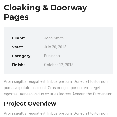
Cloaking & Doorway
Pages
Client:
John Smith
Start:
July 20, 2018
Category:
Business
Finish:
October 12, 2018
Proin sagittis feugiat elit finibus pretium. Donec et tortor non
purus vulputate tincidunt. Cras congue posuer eros eget
egestas. Aenean varius ex ut ex laoreet Aenean the fermentum.
Project Overview
Proin sagittis feugiat elit finibus pretium. Donec et tortor non